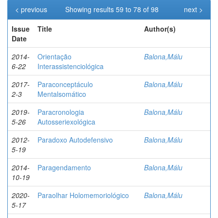
< previous
Showing results 59 to 78 of 98
next >
Issue
Title
Author(s)
Date
2014-
Orientação
Balona,Málu
6-22
Interassistenciológica
2017-
Paraconceptáculo
Balona,Málu
2-3
Mentalsomático
2019-
Paracronologia
Balona,Málu
5-26
Autosseriexológica
2012-
Paradoxo Autodefensivo
Balona,Málu
5-19
2014-
Paragendamento
Balona,Málu
10-19
2020-
Paraolhar Holomemoriológico
Balona,Málu
5-17