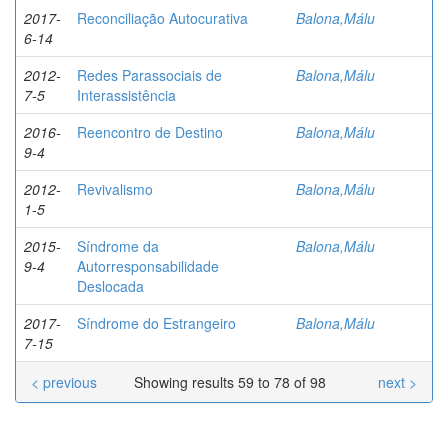
2017-
Reconciliação Autocurativa
Balona,Málu
6-14
2012-
Redes Parassociais de
Balona,Málu
7-5
Interassistência
2016-
Reencontro de Destino
Balona,Málu
9-4
2012-
Revivalismo
Balona,Málu
1-5
2015-
Síndrome da
Balona,Málu
9-4
Autorresponsabilidade
Deslocada
2017-
Síndrome do Estrangeiro
Balona,Málu
7-15
< previous
Showing results 59 to 78 of 98
next >