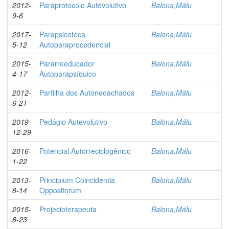
2012-
Paraprotocolo Autevolutivo
Balona,Málu
9-6
2017-
Parapsicoteca
Balona,Málu
5-12
Autoparaprocedencial
2015-
Pararreeducador
Balona,Málu
4-17
Autoparapsíquico
2012-
Partilha dos Autoneoachados
Balona,Málu
6-21
2019-
Pedágio Autevolutivo
Balona,Málu
12-29
2016-
Potencial Autorreciclogênico
Balona,Málu
1-22
2013-
Principium Coincidentia
Balona,Málu
8-14
Oppositorum
2015-
Projecioterapeuta
Balona,Málu
8-23