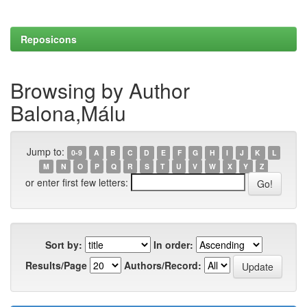
Reposicons
Browsing by Author
Balona,Málu
Jump to:
0-9
A
B
C
D
E
F
G
H
I
J
K
L
M
N
O
P
Q
R
S
T
U
V
W
X
Y
Z
or enter first few letters:
Sort by:
In order:
Results/Page
Authors/Record: