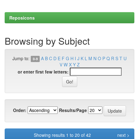
Reposicons
Browsing by Subject
Jump to:
A
B
C
D
E
F
G
H
I
J
K
L
M
N
O
P
Q
R
S
T
U
0-9
V
W
X
Y
Z
or enter first few letters:
Order:
Results/Page
Showing results 1 to 20 of 42
next >