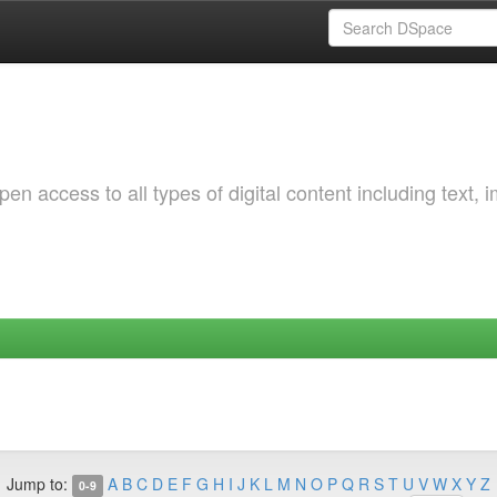
 access to all types of digital content including text, 
Jump to:
A
B
C
D
E
F
G
H
I
J
K
L
M
N
O
P
Q
R
S
T
U
V
W
X
Y
Z
0-9