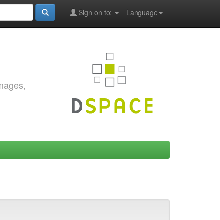
Sign on to:
Language
images,