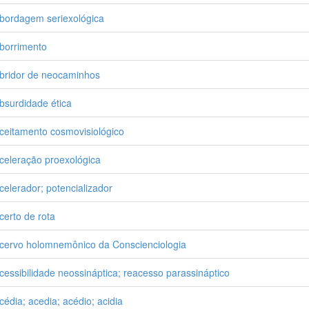
bordagem seriexológica
borrimento
bridor de neocaminhos
bsurdidade ética
ceitamento cosmovisiológico
celeração proexológica
celerador; potencializador
certo de rota
cervo holomnemônico da Conscienciologia
cessibilidade neossináptica; reacesso parassináptico
cédia; acedia; acédio; acidia