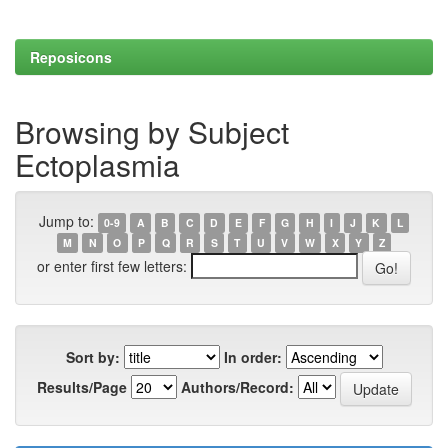
Reposicons
Browsing by Subject
Ectoplasmia
Jump to:
0-9
A
B
C
D
E
F
G
H
I
J
K
L
M
N
O
P
Q
R
S
T
U
V
W
X
Y
Z
or enter first few letters:
Sort by:
In order:
Results/Page
Authors/Record: