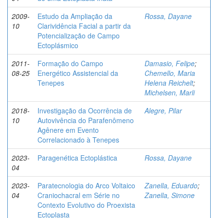
2009-
Estudo da Ampliação da
Rossa, Dayane
10
Clarividência Facial a partir da
Potencialização de Campo
Ectoplásmico
2011-
Formação do Campo
Damasio, Felipe
;
08-25
Energético Assistencial da
Chemello, Maria
Tenepes
Helena Reichelt
;
Michelsen, Marli
2018-
Investigação da Ocorrência de
Alegre, Pilar
10
Autovivência do Parafenômeno
Agênere em Evento
Correlacionado à Tenepes
2023-
Paragenética Ectoplástica
Rossa, Dayane
04
2023-
Paratecnologia do Arco Voltaico
Zanella, Eduardo
;
04
Craniochacral em Série no
Zanella, Simone
Contexto Evolutivo do Proexista
Ectoplasta