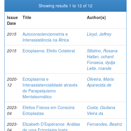
Showing results 1 to 12 of 12
Issue
Title
Author(s)
Date
2015
Autoconscienciometria e
Lloyd, Jeffrey
Interassistência na África
2015
Ectoplasma: Efeito Colateral
Silistino, Rosana
Hallan, cchard
Fonseca, dydja
Leite, rnande
2020-
Ectoplasmia e
Oliveira, Maria
12
Interassistencialidade através
Aparecida de
do Parapsiquismo
Mentalsomático
2023-
Efeitos Físicos em Conscins
Costa, Giuliana
04
Ectoplastas
Vieira da
2023-
Elizabeth D’Espérance: Análise
Fernandes, Beatriz
04
de uma Ectoplasta Inata