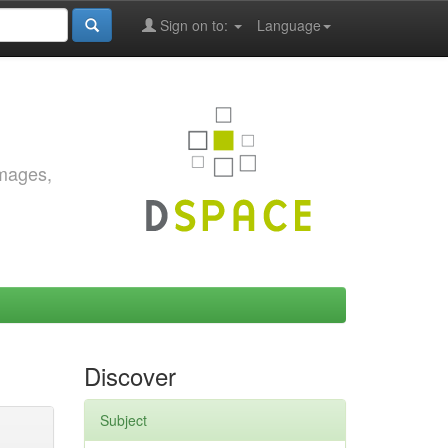
Sign on to:
Language
images,
Discover
Subject