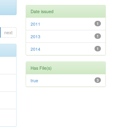
Date issued
2011
1
next
2013
1
2014
1
Has File(s)
true
3