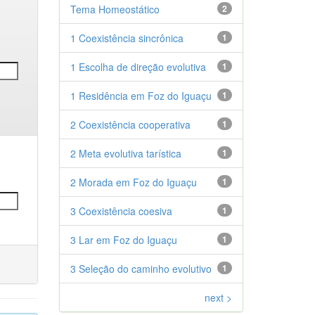
Tema Homeostático
2
1 Coexistência sincrônica
1
1 Escolha de direção evolutiva
1
1 Residência em Foz do Iguaçu
1
2 Coexistência cooperativa
1
2 Meta evolutiva tarística
1
2 Morada em Foz do Iguaçu
1
3 Coexistência coesiva
1
3 Lar em Foz do Iguaçu
1
3 Seleção do caminho evolutivo
1
next >