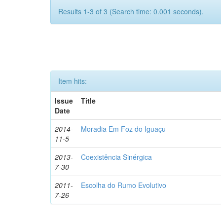
Results 1-3 of 3 (Search time: 0.001 seconds).
Item hits:
Issue
Title
Date
2014-
Moradia Em Foz do Iguaçu
11-5
2013-
Coexistência Sinérgica
7-30
2011-
Escolha do Rumo Evolutivo
7-26