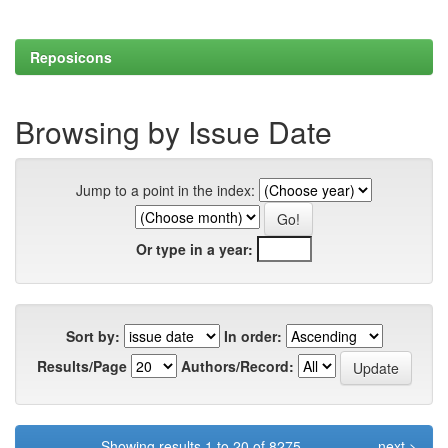
Reposicons
Browsing by Issue Date
Jump to a point in the index:
Or type in a year:
Sort by:
In order:
Results/Page
Authors/Record:
Showing results 1 to 20 of 8275
next >