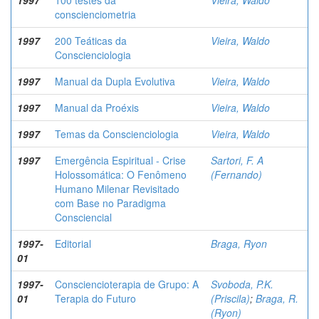
1997
100 testes da
Vieira, Waldo
conscienciometria
1997
200 Teáticas da
Vieira, Waldo
Conscienciologia
1997
Manual da Dupla Evolutiva
Vieira, Waldo
1997
Manual da Proéxis
Vieira, Waldo
1997
Temas da Conscienciologia
Vieira, Waldo
1997
Emergência Espiritual - Crise
Sartori, F. A
Holossomática: O Fenômeno
(Fernando)
Humano Milenar Revisitado
com Base no Paradigma
Consciencial
1997-
Editorial
Braga, Ryon
01
1997-
Consciencioterapia de Grupo: A
Svoboda, P.K.
01
Terapia do Futuro
(Priscila)
;
Braga, R.
(Ryon)